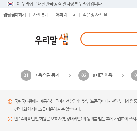
이 누리집은 대한민국 공식 전자정부 누리집입니다.
집필 참여하기
사전 통계
어휘 지도
작은 창 사전
이용 약관 동의
휴대폰 인증
01
02
0
국립국어원에서 제공하는 국어사전(‘우리말샘’, ‘표준국어대사전’) 누리집은 통
전’의 회원 서비스를 이용하실 수 있습니다.
만 14세 미만인 회원은 보호자(법정대리인)의 동의를 받은 후에 가입하여 주시