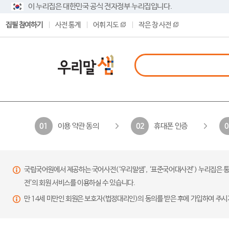
이 누리집은 대한민국 공식 전자정부 누리집입니다.
집필 참여하기
사전 통계
어휘 지도
작은 창 사전
이용 약관 동의
휴대폰 인증
01
02
0
국립국어원에서 제공하는 국어사전(‘우리말샘’, ‘표준국어대사전’) 누리집은 통
전’의 회원 서비스를 이용하실 수 있습니다.
만 14세 미만인 회원은 보호자(법정대리인)의 동의를 받은 후에 가입하여 주시