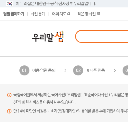
이 누리집은 대한민국 공식 전자정부 누리집입니다.
집필 참여하기
사전 통계
어휘 지도
작은 창 사전
이용 약관 동의
휴대폰 인증
01
02
0
국립국어원에서 제공하는 국어사전(‘우리말샘’, ‘표준국어대사전’) 누리집은 통
전’의 회원 서비스를 이용하실 수 있습니다.
만 14세 미만인 회원은 보호자(법정대리인)의 동의를 받은 후에 가입하여 주시