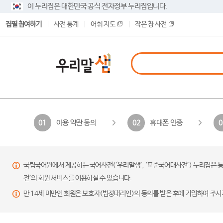
이 누리집은 대한민국 공식 전자정부 누리집입니다.
집필 참여하기
사전 통계
어휘 지도
작은 창 사전
이용 약관 동의
휴대폰 인증
01
02
0
국립국어원에서 제공하는 국어사전(‘우리말샘’, ‘표준국어대사전’) 누리집은 통
전’의 회원 서비스를 이용하실 수 있습니다.
만 14세 미만인 회원은 보호자(법정대리인)의 동의를 받은 후에 가입하여 주시