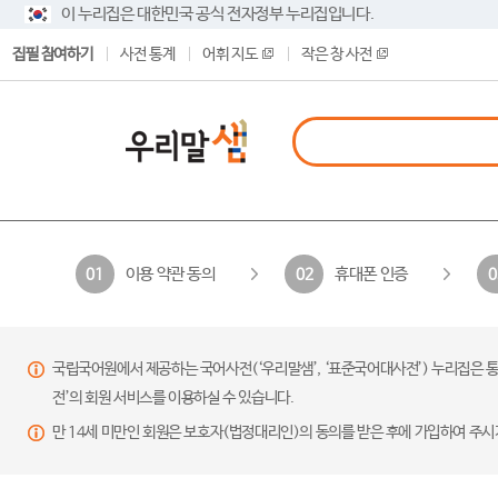
이 누리집은 대한민국 공식 전자정부 누리집입니다.
집필 참여하기
사전 통계
어휘 지도
작은 창 사전
이용 약관 동의
휴대폰 인증
01
02
0
국립국어원에서 제공하는 국어사전(‘우리말샘’, ‘표준국어대사전’) 누리집은 통
전’의 회원 서비스를 이용하실 수 있습니다.
만 14세 미만인 회원은 보호자(법정대리인)의 동의를 받은 후에 가입하여 주시