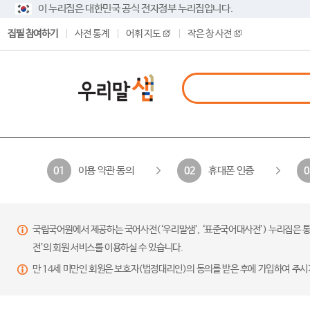
이 누리집은 대한민국 공식 전자정부 누리집입니다.
집필 참여하기
사전 통계
어휘 지도
작은 창 사전
이용 약관 동의
휴대폰 인증
01
02
0
국립국어원에서 제공하는 국어사전(‘우리말샘’, ‘표준국어대사전’) 누리집은 통
전’의 회원 서비스를 이용하실 수 있습니다.
만 14세 미만인 회원은 보호자(법정대리인)의 동의를 받은 후에 가입하여 주시