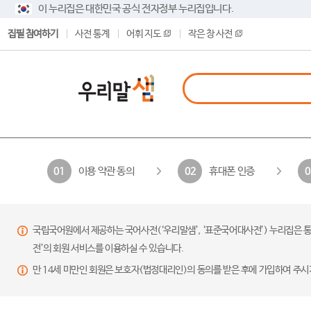
이 누리집은 대한민국 공식 전자정부 누리집입니다.
집필 참여하기
사전 통계
어휘 지도
작은 창 사전
이용 약관 동의
휴대폰 인증
01
02
0
국립국어원에서 제공하는 국어사전(‘우리말샘’, ‘표준국어대사전’) 누리집은 통
전’의 회원 서비스를 이용하실 수 있습니다.
만 14세 미만인 회원은 보호자(법정대리인)의 동의를 받은 후에 가입하여 주시