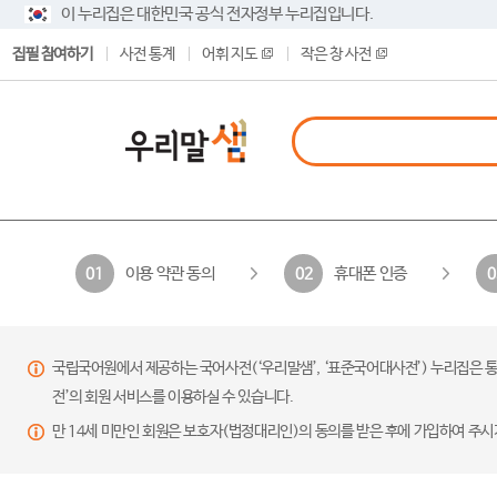
이 누리집은 대한민국 공식 전자정부 누리집입니다.
집필 참여하기
사전 통계
어휘 지도
작은 창 사전
이용 약관 동의
휴대폰 인증
01
02
0
국립국어원에서 제공하는 국어사전(‘우리말샘’, ‘표준국어대사전’) 누리집은 통
전’의 회원 서비스를 이용하실 수 있습니다.
만 14세 미만인 회원은 보호자(법정대리인)의 동의를 받은 후에 가입하여 주시