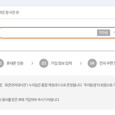
작은 창 사전
옛한글
휴대폰 인증
가입 정보 입력
전자 우편 
2
03
04
 ‘표준국어대사전’) 누리집은 통합 계정(ID)으로 운영됩니다. ‘우리말샘’의 회원으로 
의 동의를 받은 후에 가입하여 주시기 바랍니다.