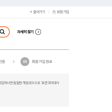
들어가기
회원 가입
자세히 찾기
인증
회원 가입 완료
05
가입하시면 동일한 계정(ID)으로 ‘표준국어대사