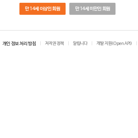
만 14세 이상인 회원
만 14세 미만인 회원
개인 정보 처리 방침
저작권 정책
알립니다
개발 지원(Open API)