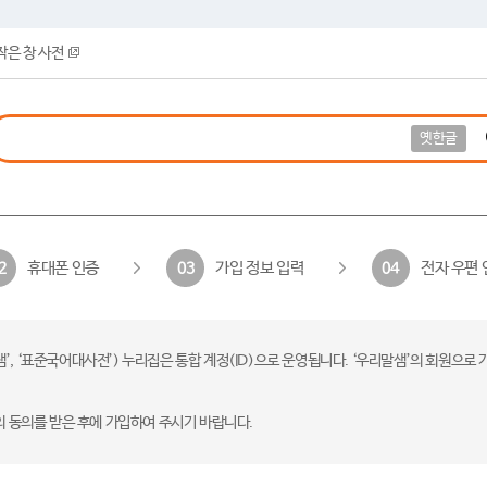
작은 창 사전
옛한글
휴대폰 인증
가입 정보 입력
전자 우편 
2
03
04
 ‘표준국어대사전’) 누리집은 통합 계정(ID)으로 운영됩니다. ‘우리말샘’의 회원으로 
의 동의를 받은 후에 가입하여 주시기 바랍니다.