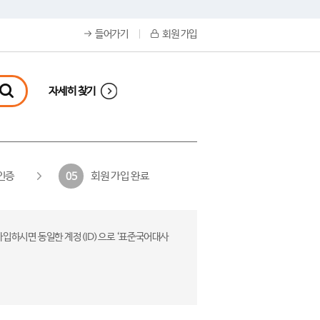
들어가기
회원 가입
자세히 찾기
인증
회원 가입 완료
05
가입하시면 동일한 계정(ID)으로 ‘표준국어대사