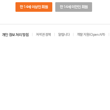
만 14세 이상인 회원
만 14세 미만인 회원
개인 정보 처리 방침
저작권 정책
알립니다
개발 지원(Open API)