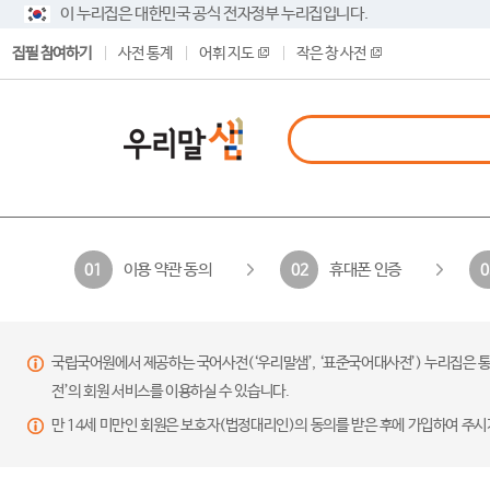
이 누리집은 대한민국 공식 전자정부 누리집입니다.
집필 참여하기
사전 통계
어휘 지도
작은 창 사전
이용 약관 동의
휴대폰 인증
01
02
0
국립국어원에서 제공하는 국어사전(‘우리말샘’, ‘표준국어대사전’) 누리집은 통
전’의 회원 서비스를 이용하실 수 있습니다.
만 14세 미만인 회원은 보호자(법정대리인)의 동의를 받은 후에 가입하여 주시