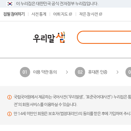
이 누리집은 대한민국 공식 전자정부 누리집입니다.
집필 참여하기
사전 통계
어휘 지도
작은 창 사전
이용 약관 동의
휴대폰 인증
01
02
0
국립국어원에서 제공하는 국어사전(‘우리말샘’, ‘표준국어대사전’) 누리집은 통
전’의 회원 서비스를 이용하실 수 있습니다.
만 14세 미만인 회원은 보호자(법정대리인)의 동의를 받은 후에 가입하여 주시