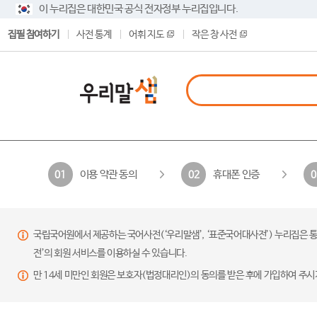
이 누리집은 대한민국 공식 전자정부 누리집입니다.
집필 참여하기
사전 통계
어휘 지도
작은 창 사전
이용 약관 동의
휴대폰 인증
01
02
0
국립국어원에서 제공하는 국어사전(‘우리말샘’, ‘표준국어대사전’) 누리집은 통
전’의 회원 서비스를 이용하실 수 있습니다.
만 14세 미만인 회원은 보호자(법정대리인)의 동의를 받은 후에 가입하여 주시