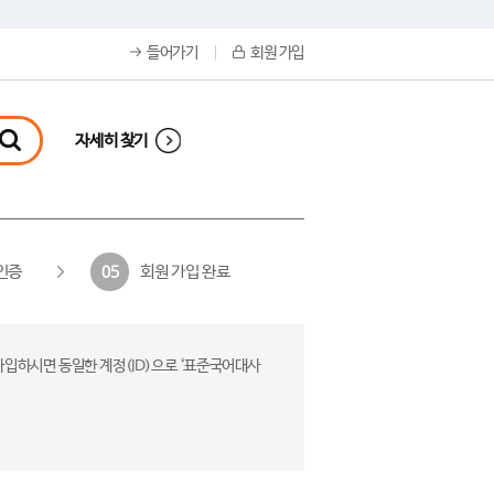
들어가기
회원 가입
자세히 찾기
인증
회원 가입 완료
05
가입하시면 동일한 계정(ID)으로 ‘표준국어대사