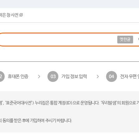
작은 창 사전
옛한글
휴대폰 인증
가입 정보 입력
전자 우편 
2
03
04
 ‘표준국어대사전’) 누리집은 통합 계정(ID)으로 운영됩니다. ‘우리말샘’의 회원으로 
의 동의를 받은 후에 가입하여 주시기 바랍니다.