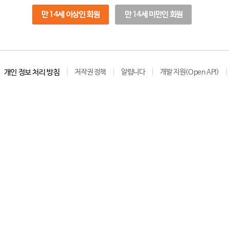
만 14세 이상인 회원
만 14세 미만인 회원
개인 정보 처리 방침
저작권 정책
알립니다
개발 지원(Open API)