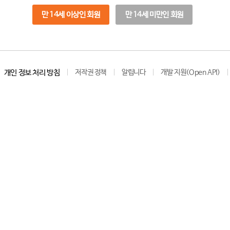
만 14세 이상인 회원
만 14세 미만인 회원
개인 정보 처리 방침
저작권 정책
알립니다
개발 지원(Open API)