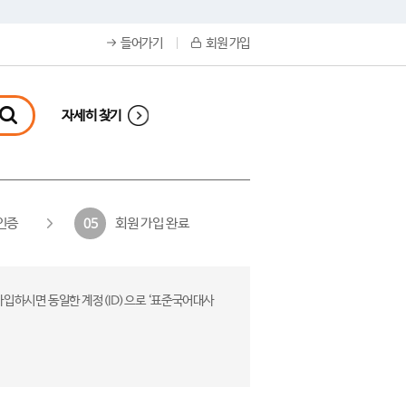
들어가기
회원 가입
자세히 찾기
인증
회원 가입 완료
05
가입하시면 동일한 계정(ID)으로 ‘표준국어대사