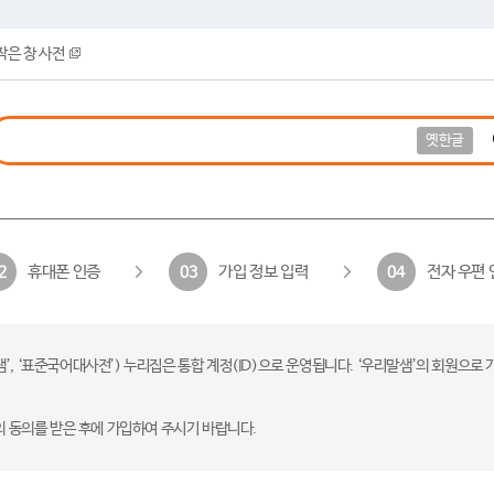
작은 창 사전
옛한글
휴대폰 인증
가입 정보 입력
전자 우편 
2
03
04
 ‘표준국어대사전’) 누리집은 통합 계정(ID)으로 운영됩니다. ‘우리말샘’의 회원으로 
의 동의를 받은 후에 가입하여 주시기 바랍니다.