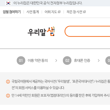
이 누리집은 대한민국 공식 전자정부 누리집입니다.
집필 참여하기
사전 통계
어휘 지도
작은 창 사전
이용 약관 동의
휴대폰 인증
01
02
0
국립국어원에서 제공하는 국어사전(‘우리말샘’, ‘표준국어대사전’) 누리집은 통
전’의 회원 서비스를 이용하실 수 있습니다.
만 14세 미만인 회원은 보호자(법정대리인)의 동의를 받은 후에 가입하여 주시