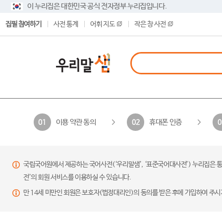
이 누리집은 대한민국 공식 전자정부 누리집입니다.
집필 참여하기
사전 통계
어휘 지도
작은 창 사전
이용 약관 동의
휴대폰 인증
01
02
0
국립국어원에서 제공하는 국어사전(‘우리말샘’, ‘표준국어대사전’) 누리집은 통
전’의 회원 서비스를 이용하실 수 있습니다.
만 14세 미만인 회원은 보호자(법정대리인)의 동의를 받은 후에 가입하여 주시