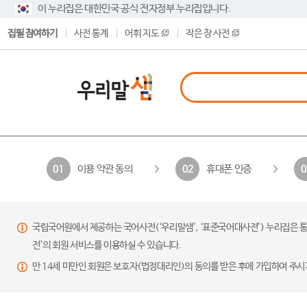
이 누리집은 대한민국 공식 전자정부 누리집입니다.
집필 참여하기
사전 통계
어휘 지도
작은 창 사전
이용 약관 동의
휴대폰 인증
01
02
0
국립국어원에서 제공하는 국어사전(‘우리말샘’, ‘표준국어대사전’) 누리집은 통
전’의 회원 서비스를 이용하실 수 있습니다.
만 14세 미만인 회원은 보호자(법정대리인)의 동의를 받은 후에 가입하여 주시