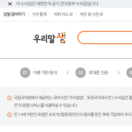
이 누리집은 대한민국 공식 전자정부 누리집입니다.
집필 참여하기
사전 통계
어휘 지도
작은 창 사전
이용 약관 동의
휴대폰 인증
01
02
0
국립국어원에서 제공하는 국어사전(‘우리말샘’, ‘표준국어대사전’) 누리집은 통
전’의 회원 서비스를 이용하실 수 있습니다.
만 14세 미만인 회원은 보호자(법정대리인)의 동의를 받은 후에 가입하여 주시