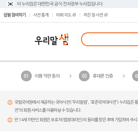
이 누리집은 대한민국 공식 전자정부 누리집입니다.
집필 참여하기
사전 통계
어휘 지도
작은 창 사전
이용 약관 동의
휴대폰 인증
01
02
0
국립국어원에서 제공하는 국어사전(‘우리말샘’, ‘표준국어대사전’) 누리집은 통
전’의 회원 서비스를 이용하실 수 있습니다.
만 14세 미만인 회원은 보호자(법정대리인)의 동의를 받은 후에 가입하여 주시