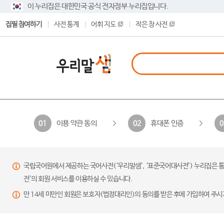
이 누리집은 대한민국 공식 전자정부 누리집입니다.
집필 참여하기
사전 통계
어휘 지도
작은 창 사전
이용 약관 동의
휴대폰 인증
01
02
0
국립국어원에서 제공하는 국어사전(‘우리말샘’, ‘표준국어대사전’) 누리집은 통
전’의 회원 서비스를 이용하실 수 있습니다.
만 14세 미만인 회원은 보호자(법정대리인)의 동의를 받은 후에 가입하여 주시