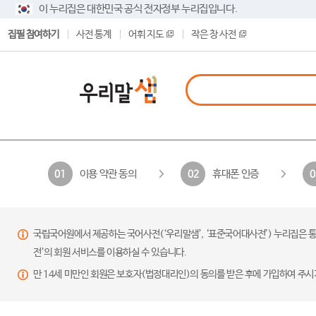
이 누리집은 대한민국 공식 전자정부 누리집입니다.
집필 참여하기
사전 통계
어휘 지도
작은 창 사전
이용 약관 동의
휴대폰 인증
01
02
0
국립국어원에서 제공하는 국어사전(‘우리말샘’, ‘표준국어대사전’) 누리집은 통
전’의 회원 서비스를 이용하실 수 있습니다.
만 14세 미만인 회원은 보호자(법정대리인)의 동의를 받은 후에 가입하여 주시