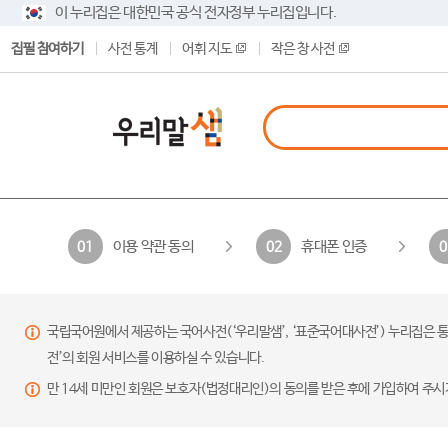
이 누리집은 대한민국 공식 전자정부 누리집입니다.
집필 참여하기
사전 통계
어휘 지도
작은 창 사전
이용 약관 동의
휴대폰 인증
01
02
0
국립국어원에서 제공하는 국어사전(‘우리말샘’, ‘표준국어대사전’) 누리집은 통
전’의 회원 서비스를 이용하실 수 있습니다.
만 14세 미만인 회원은 보호자(법정대리인)의 동의를 받은 후에 가입하여 주시