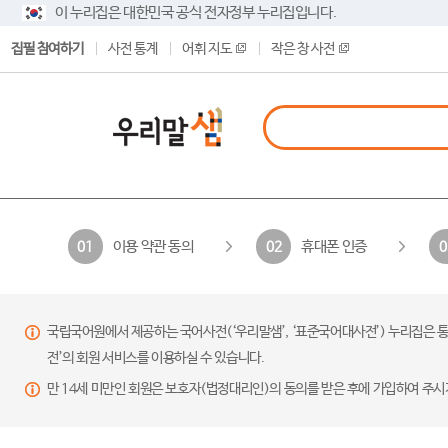
이 누리집은 대한민국 공식 전자정부 누리집입니다.
집필 참여하기
사전 통계
어휘 지도
작은 창 사전
이용 약관 동의
휴대폰 인증
01
02
0
국립국어원에서 제공하는 국어사전(‘우리말샘’, ‘표준국어대사전’) 누리집은 통
전’의 회원 서비스를 이용하실 수 있습니다.
만 14세 미만인 회원은 보호자(법정대리인)의 동의를 받은 후에 가입하여 주시