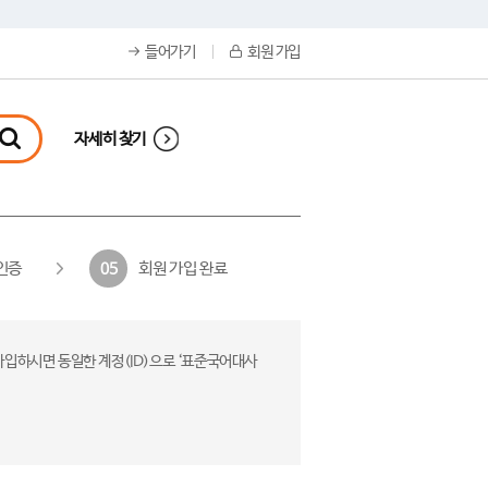
들어가기
회원 가입
자세히 찾기
인증
회원 가입 완료
05
가입하시면 동일한 계정(ID)으로 ‘표준국어대사