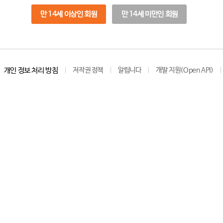
만 14세 이상인 회원
만 14세 미만인 회원
개인 정보 처리 방침
저작권 정책
알립니다
개발 지원(Open API)