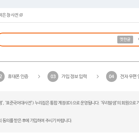
작은 창 사전
옛한글
휴대폰 인증
가입 정보 입력
전자 우편 
2
03
04
 ‘표준국어대사전’) 누리집은 통합 계정(ID)으로 운영됩니다. ‘우리말샘’의 회원으로 
의 동의를 받은 후에 가입하여 주시기 바랍니다.