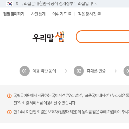
이 누리집은 대한민국 공식 전자정부 누리집입니다.
집필 참여하기
사전 통계
어휘 지도
작은 창 사전
이용 약관 동의
휴대폰 인증
01
02
0
국립국어원에서 제공하는 국어사전(‘우리말샘’, ‘표준국어대사전’) 누리집은 통
전’의 회원 서비스를 이용하실 수 있습니다.
만 14세 미만인 회원은 보호자(법정대리인)의 동의를 받은 후에 가입하여 주시