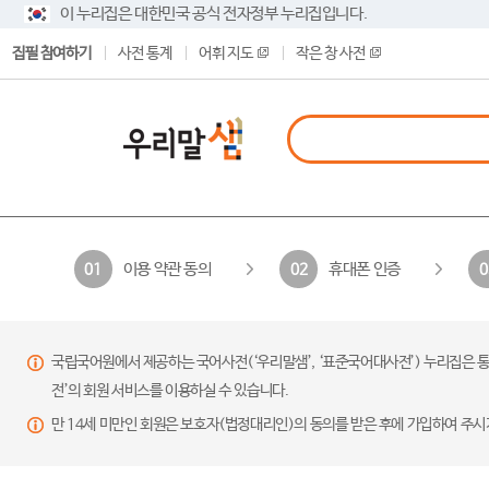
이 누리집은 대한민국 공식 전자정부 누리집입니다.
집필 참여하기
사전 통계
어휘 지도
작은 창 사전
이용 약관 동의
휴대폰 인증
01
02
0
국립국어원에서 제공하는 국어사전(‘우리말샘’, ‘표준국어대사전’) 누리집은 통
전’의 회원 서비스를 이용하실 수 있습니다.
만 14세 미만인 회원은 보호자(법정대리인)의 동의를 받은 후에 가입하여 주시