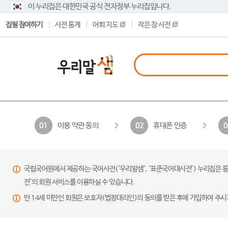
이 누리집은 대한민국 공식 전자정부 누리집입니다.
집필 참여하기
사전 통계
어휘 지도
작은 창 사전
이용 약관 동의
휴대폰 인증
01
02
0
국립국어원에서 제공하는 국어사전(‘우리말샘’, ‘표준국어대사전’) 누리집은 통
전’의 회원 서비스를 이용하실 수 있습니다.
만 14세 미만인 회원은 보호자(법정대리인)의 동의를 받은 후에 가입하여 주시