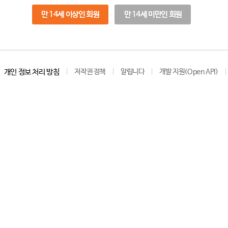
만 14세 이상인 회원
만 14세 미만인 회원
개인 정보 처리 방침
저작권 정책
알립니다
개발 지원(Open API)