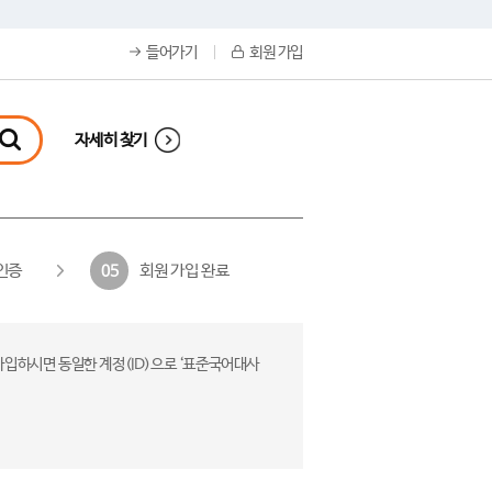
들어가기
회원 가입
자세히 찾기
인증
회원 가입 완료
05
가입하시면 동일한 계정(ID)으로 ‘표준국어대사