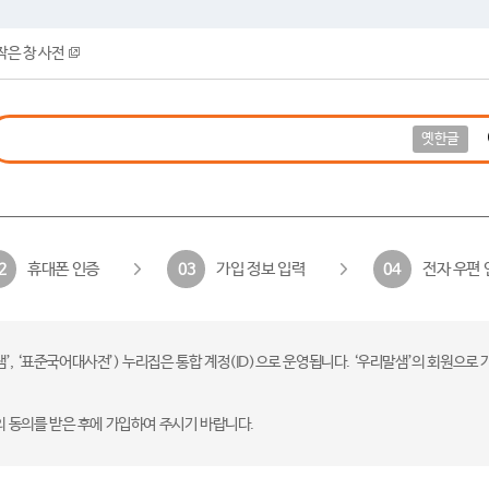
작은 창 사전
옛한글
휴대폰 인증
가입 정보 입력
전자 우편 
2
03
04
 ‘표준국어대사전’) 누리집은 통합 계정(ID)으로 운영됩니다. ‘우리말샘’의 회원으로 
의 동의를 받은 후에 가입하여 주시기 바랍니다.