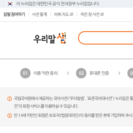
이 누리집은 대한민국 공식 전자정부 누리집입니다.
집필 참여하기
사전 통계
어휘 지도
작은 창 사전
이용 약관 동의
휴대폰 인증
01
02
0
국립국어원에서 제공하는 국어사전(‘우리말샘’, ‘표준국어대사전’) 누리집은 통
전’의 회원 서비스를 이용하실 수 있습니다.
만 14세 미만인 회원은 보호자(법정대리인)의 동의를 받은 후에 가입하여 주시