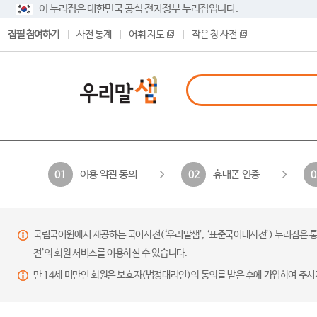
이 누리집은 대한민국 공식 전자정부 누리집입니다.
집필 참여하기
사전 통계
어휘 지도
작은 창 사전
이용 약관 동의
휴대폰 인증
01
02
0
국립국어원에서 제공하는 국어사전(‘우리말샘’, ‘표준국어대사전’) 누리집은 통
전’의 회원 서비스를 이용하실 수 있습니다.
만 14세 미만인 회원은 보호자(법정대리인)의 동의를 받은 후에 가입하여 주시