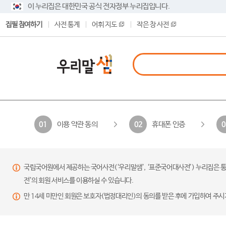
이 누리집은 대한민국 공식 전자정부 누리집입니다.
집필 참여하기
사전 통계
어휘 지도
작은 창 사전
이용 약관 동의
휴대폰 인증
01
02
0
국립국어원에서 제공하는 국어사전(‘우리말샘’, ‘표준국어대사전’) 누리집은 통
전’의 회원 서비스를 이용하실 수 있습니다.
만 14세 미만인 회원은 보호자(법정대리인)의 동의를 받은 후에 가입하여 주시