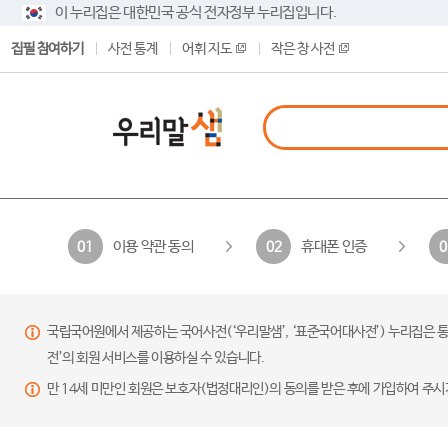
이 누리집은 대한민국 공식 전자정부 누리집입니다.
집필 참여하기
사전 통계
어휘 지도
작은 창 사전
이용 약관 동의
휴대폰 인증
01
02
0
국립국어원에서 제공하는 국어사전(‘우리말샘’, ‘표준국어대사전’) 누리집은 통
전’의 회원 서비스를 이용하실 수 있습니다.
만 14세 미만인 회원은 보호자(법정대리인)의 동의를 받은 후에 가입하여 주시