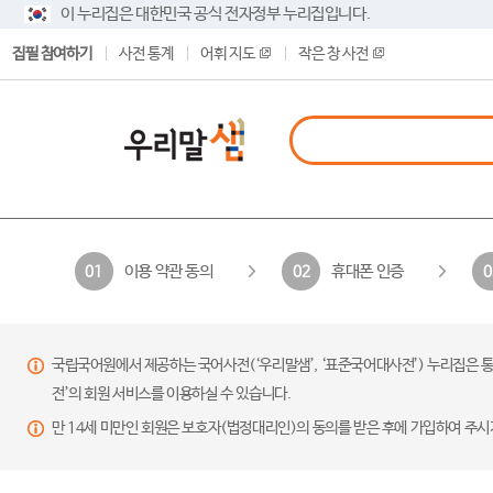
이 누리집은 대한민국 공식 전자정부 누리집입니다.
집필 참여하기
사전 통계
어휘 지도
작은 창 사전
이용 약관 동의
휴대폰 인증
01
02
0
국립국어원에서 제공하는 국어사전(‘우리말샘’, ‘표준국어대사전’) 누리집은 통
전’의 회원 서비스를 이용하실 수 있습니다.
만 14세 미만인 회원은 보호자(법정대리인)의 동의를 받은 후에 가입하여 주시