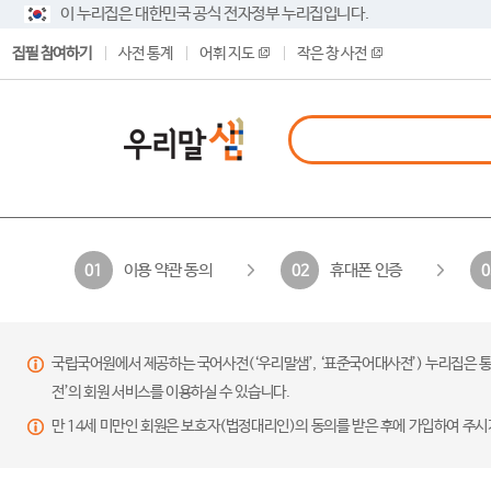
이 누리집은 대한민국 공식 전자정부 누리집입니다.
집필 참여하기
사전 통계
어휘 지도
작은 창 사전
이용 약관 동의
휴대폰 인증
01
02
0
국립국어원에서 제공하는 국어사전(‘우리말샘’, ‘표준국어대사전’) 누리집은 통
전’의 회원 서비스를 이용하실 수 있습니다.
만 14세 미만인 회원은 보호자(법정대리인)의 동의를 받은 후에 가입하여 주시