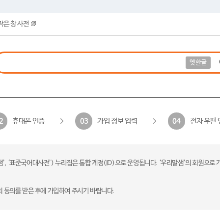
작은 창 사전
옛한글
휴대폰 인증
가입 정보 입력
전자 우편 
2
03
04
 ‘표준국어대사전’) 누리집은 통합 계정(ID)으로 운영됩니다. ‘우리말샘’의 회원으로 
의 동의를 받은 후에 가입하여 주시기 바랍니다.