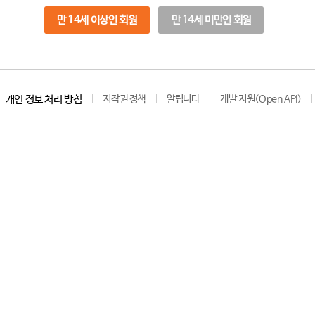
만 14세 이상인 회원
만 14세 미만인 회원
개인 정보 처리 방침
저작권 정책
알립니다
개발 지원(Open API)