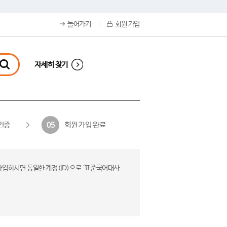
들어가기
회원 가입
자세히 찾기
인증
회원 가입 완료
05
가입하시면 동일한 계정(ID)으로 ‘표준국어대사