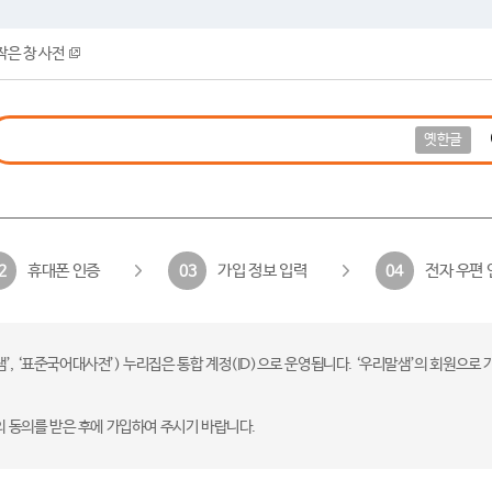
작은 창 사전
옛한글
휴대폰 인증
가입 정보 입력
전자 우편 
2
03
04
 ‘표준국어대사전’) 누리집은 통합 계정(ID)으로 운영됩니다. ‘우리말샘’의 회원으로 
의 동의를 받은 후에 가입하여 주시기 바랍니다.