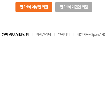
만 14세 이상인 회원
만 14세 미만인 회원
개인 정보 처리 방침
저작권 정책
알립니다
개발 지원(Open API)