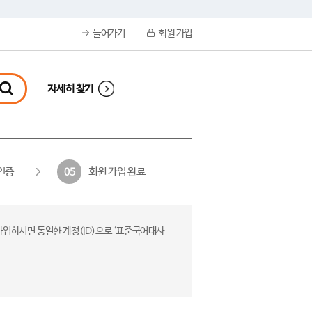
들어가기
회원 가입
자세히 찾기
인증
회원 가입 완료
05
가입하시면 동일한 계정(ID)으로 ‘표준국어대사