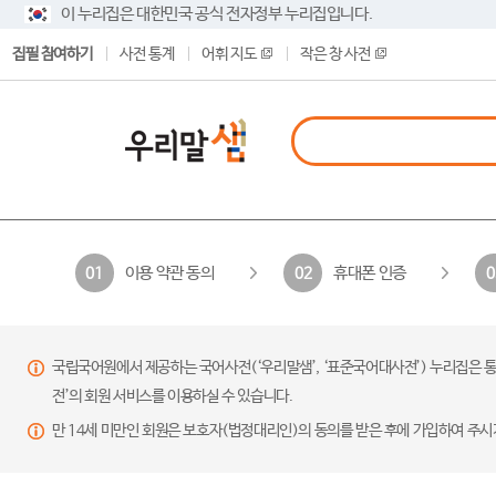
이 누리집은 대한민국 공식 전자정부 누리집입니다.
집필 참여하기
사전 통계
어휘 지도
작은 창 사전
이용 약관 동의
휴대폰 인증
01
02
0
국립국어원에서 제공하는 국어사전(‘우리말샘’, ‘표준국어대사전’) 누리집은 통
전’의 회원 서비스를 이용하실 수 있습니다.
만 14세 미만인 회원은 보호자(법정대리인)의 동의를 받은 후에 가입하여 주시