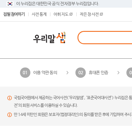
이 누리집은 대한민국 공식 전자정부 누리집입니다.
집필 참여하기
사전 통계
어휘 지도
작은 창 사전
이용 약관 동의
휴대폰 인증
01
02
0
국립국어원에서 제공하는 국어사전(‘우리말샘’, ‘표준국어대사전’) 누리집은 통
전’의 회원 서비스를 이용하실 수 있습니다.
만 14세 미만인 회원은 보호자(법정대리인)의 동의를 받은 후에 가입하여 주시