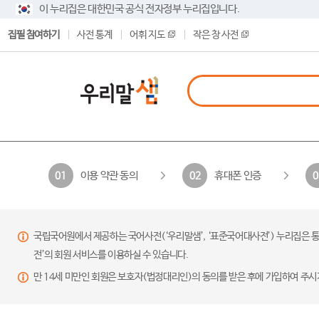
이 누리집은 대한민국 공식 전자정부 누리집입니다.
집필 참여하기
사전 통계
어휘 지도
작은 창 사전
이용 약관 동의
휴대폰 인증
01
02
0
국립국어원에서 제공하는 국어사전(‘우리말샘’, ‘표준국어대사전’) 누리집은 통
전’의 회원 서비스를 이용하실 수 있습니다.
만 14세 미만인 회원은 보호자(법정대리인)의 동의를 받은 후에 가입하여 주시