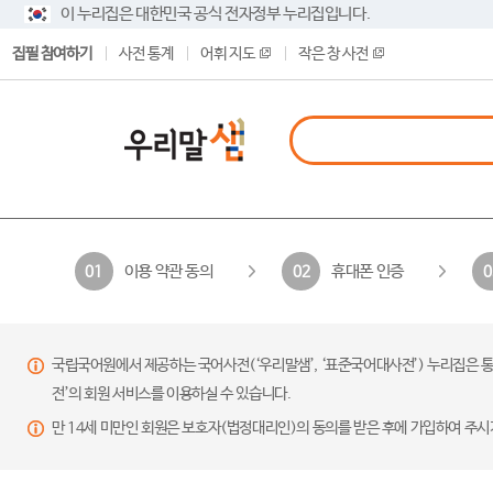
이 누리집은 대한민국 공식 전자정부 누리집입니다.
집필 참여하기
사전 통계
어휘 지도
작은 창 사전
이용 약관 동의
휴대폰 인증
01
02
0
국립국어원에서 제공하는 국어사전(‘우리말샘’, ‘표준국어대사전’) 누리집은 통
전’의 회원 서비스를 이용하실 수 있습니다.
만 14세 미만인 회원은 보호자(법정대리인)의 동의를 받은 후에 가입하여 주시