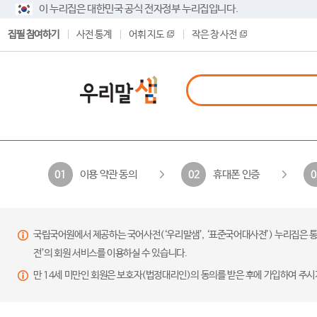
이 누리집은 대한민국 공식 전자정부 누리집입니다.
집필 참여하기
사전 통계
어휘 지도
작은 창 사전
이용 약관 동의
휴대폰 인증
01
02
0
국립국어원에서 제공하는 국어사전(‘우리말샘’, ‘표준국어대사전’) 누리집은 통
전’의 회원 서비스를 이용하실 수 있습니다.
만 14세 미만인 회원은 보호자(법정대리인)의 동의를 받은 후에 가입하여 주시