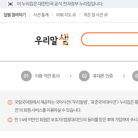
이 누리집은 대한민국 공식 전자정부 누리집입니다.
집필 참여하기
사전 통계
어휘 지도
작은 창 사전
이용 약관 동의
휴대폰 인증
01
02
0
국립국어원에서 제공하는 국어사전(‘우리말샘’, ‘표준국어대사전’) 누리집은 통
전’의 회원 서비스를 이용하실 수 있습니다.
만 14세 미만인 회원은 보호자(법정대리인)의 동의를 받은 후에 가입하여 주시