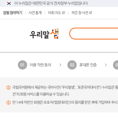
이 누리집은 대한민국 공식 전자정부 누리집입니다.
집필 참여하기
사전 통계
어휘 지도
작은 창 사전
이용 약관 동의
휴대폰 인증
01
02
0
국립국어원에서 제공하는 국어사전(‘우리말샘’, ‘표준국어대사전’) 누리집은 통
전’의 회원 서비스를 이용하실 수 있습니다.
만 14세 미만인 회원은 보호자(법정대리인)의 동의를 받은 후에 가입하여 주시