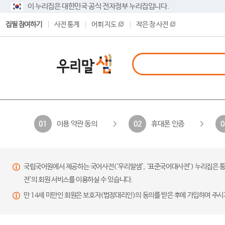
이 누리집은 대한민국 공식 전자정부 누리집입니다.
집필 참여하기
사전 통계
어휘 지도
작은 창 사전
이용 약관 동의
휴대폰 인증
01
02
0
국립국어원에서 제공하는 국어사전(‘우리말샘’, ‘표준국어대사전’) 누리집은 통
전’의 회원 서비스를 이용하실 수 있습니다.
만 14세 미만인 회원은 보호자(법정대리인)의 동의를 받은 후에 가입하여 주시