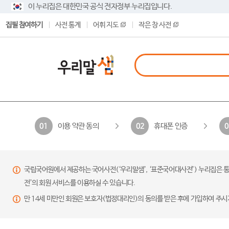
이 누리집은 대한민국 공식 전자정부 누리집입니다.
집필 참여하기
사전 통계
어휘 지도
작은 창 사전
이용 약관 동의
휴대폰 인증
01
02
0
국립국어원에서 제공하는 국어사전(‘우리말샘’, ‘표준국어대사전’) 누리집은 통
전’의 회원 서비스를 이용하실 수 있습니다.
만 14세 미만인 회원은 보호자(법정대리인)의 동의를 받은 후에 가입하여 주시