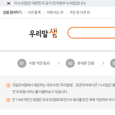
이 누리집은 대한민국 공식 전자정부 누리집입니다.
집필 참여하기
사전 통계
어휘 지도
작은 창 사전
이용 약관 동의
휴대폰 인증
01
02
0
국립국어원에서 제공하는 국어사전(‘우리말샘’, ‘표준국어대사전’) 누리집은 통
전’의 회원 서비스를 이용하실 수 있습니다.
만 14세 미만인 회원은 보호자(법정대리인)의 동의를 받은 후에 가입하여 주시