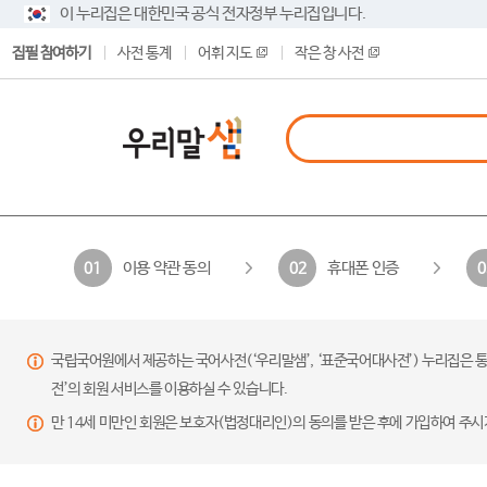
이 누리집은 대한민국 공식 전자정부 누리집입니다.
집필 참여하기
사전 통계
어휘 지도
작은 창 사전
이용 약관 동의
휴대폰 인증
01
02
0
국립국어원에서 제공하는 국어사전(‘우리말샘’, ‘표준국어대사전’) 누리집은 통
전’의 회원 서비스를 이용하실 수 있습니다.
만 14세 미만인 회원은 보호자(법정대리인)의 동의를 받은 후에 가입하여 주시