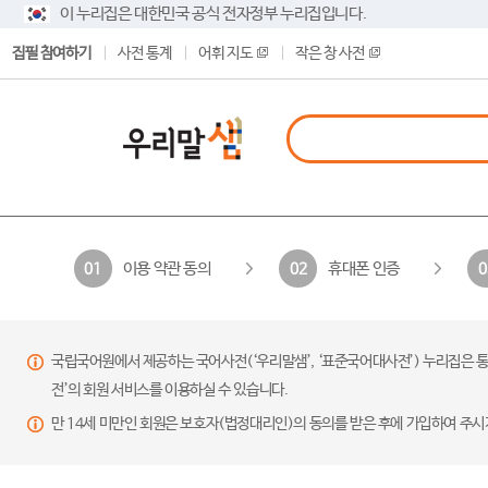
이 누리집은 대한민국 공식 전자정부 누리집입니다.
집필 참여하기
사전 통계
어휘 지도
작은 창 사전
이용 약관 동의
휴대폰 인증
01
02
0
국립국어원에서 제공하는 국어사전(‘우리말샘’, ‘표준국어대사전’) 누리집은 통
전’의 회원 서비스를 이용하실 수 있습니다.
만 14세 미만인 회원은 보호자(법정대리인)의 동의를 받은 후에 가입하여 주시