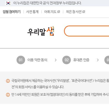
이 누리집은 대한민국 공식 전자정부 누리집입니다.
집필 참여하기
사전 통계
어휘 지도
작은 창 사전
이용 약관 동의
휴대폰 인증
01
02
0
국립국어원에서 제공하는 국어사전(‘우리말샘’, ‘표준국어대사전’) 누리집은 통
전’의 회원 서비스를 이용하실 수 있습니다.
만 14세 미만인 회원은 보호자(법정대리인)의 동의를 받은 후에 가입하여 주시